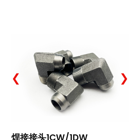
❮
❯
焊接接头1CW/1DW